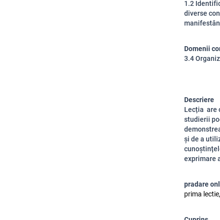
1.2 Identifi
diverse con
manifestând
Domenii co
3.4 Organiz
Descriere
Lecția are 
studierii po
demonstreaz
și de a util
cunoștințel
exprimare al
pradare on
prima lectie
Cuprins