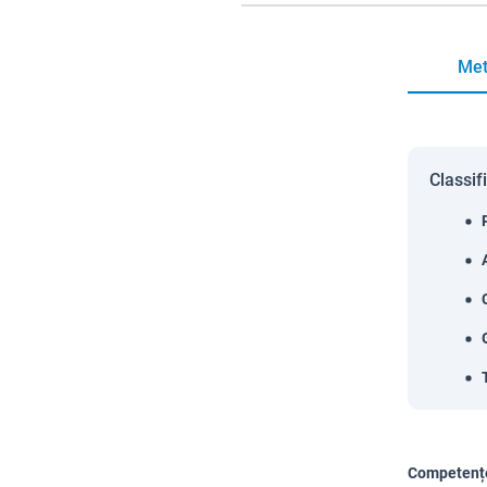
Met
Classif
Competențe