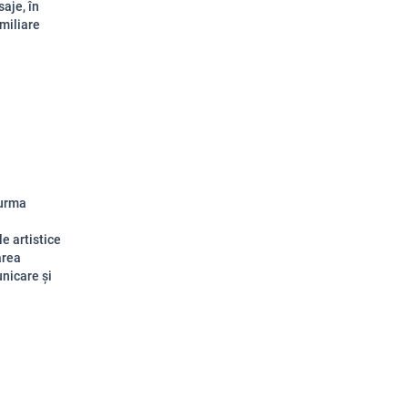
saje, în
miliare
 urma
e artistice
area
unicare și