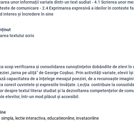
carea unor informații variate dintr-un text audiat - 4.1 Scrierea unor me
texte de comunicare - 2.4 Exprimarea expresivă a ideilor în contexte fa
 interes și încredere în sine
nținut
area textului scris
ca scop verificarea și consolidarea cunoștințelor dobândite de elevi în
eziei „Iarna pe uliță” de George Coșbuc. Prin activități variate, elevii își
ă capacitatea de a înțelege mesajul poeziei, de a recunoaște imaginil
iza corect cuvintele și expresiile învățate. Lecția contribuie la consolid
or despre textul literar studiat și la dezvoltarea competențelor de com
e elevilor, într-un mod plăcut și accesibil.
line
, simpla, lectie interactiva, educatieonline, invataonline