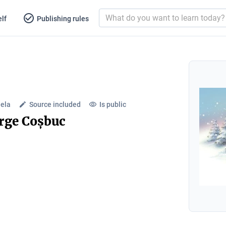
lf
Publishing rules
aela
Source included
Is public
orge Coșbuc