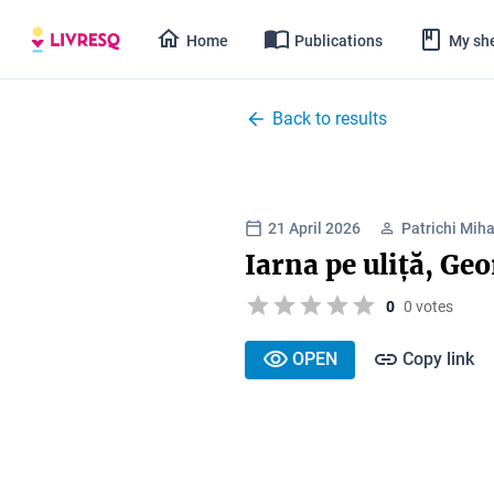
Home
Publications
My she
Back to results
21 April 2026
Patrichi Mih
Iarna pe uliță, Ge
0
0 votes
OPEN
Copy link