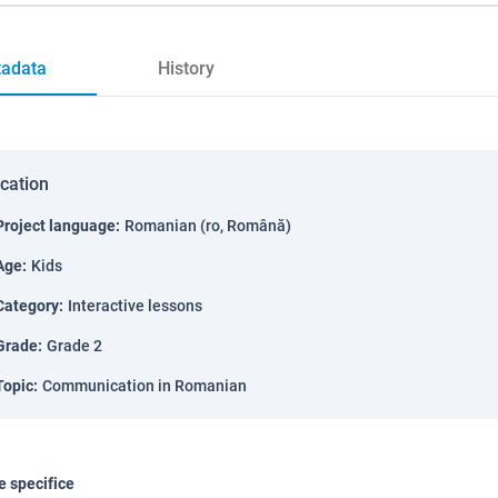
adata
History
ication
Project language
:
Romanian (ro, Română)
Age
:
Kids
Category
:
Interactive lessons
Grade
:
Grade 2
Topic
:
Communication in Romanian
 specifice