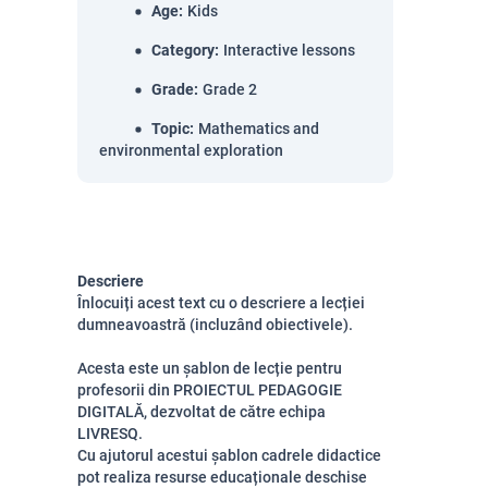
Age
:
Kids
Category
:
Interactive lessons
Grade
:
Grade 2
Topic
:
Mathematics and
environmental exploration
Descriere
Înlocuiți acest text cu o descriere a lecției
dumneavoastră (incluzând obiectivele).
Acesta este un șablon de lecție pentru
profesorii din PROIECTUL PEDAGOGIE
DIGITALĂ, dezvoltat de către echipa
LIVRESQ.
Cu ajutorul acestui șablon cadrele didactice
pot realiza resurse educaționale deschise