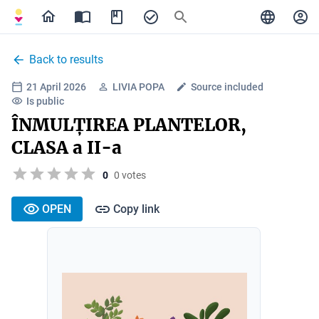
Back to results
21 April 2026
LIVIA POPA
Source included
Is public
ÎNMULȚIREA PLANTELOR,
CLASA a II-a
0
0 votes
OPEN
Copy link