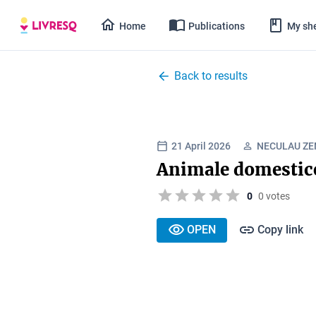
Home
Publications
My she
Back to results
21 April 2026
NECULAU ZE
Animale domestice
0
0 votes
OPEN
Copy link