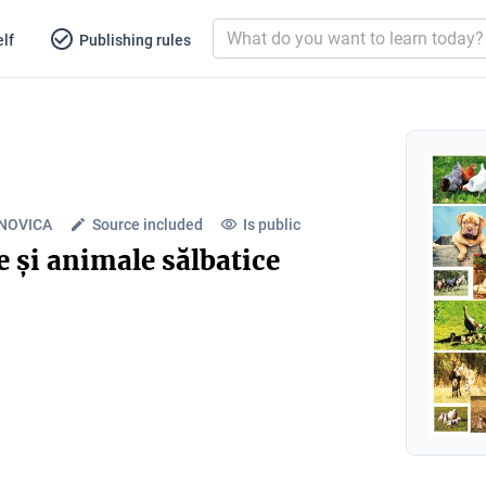
lf
Publishing rules
NOVICA
Source included
Is public
 și animale sălbatice