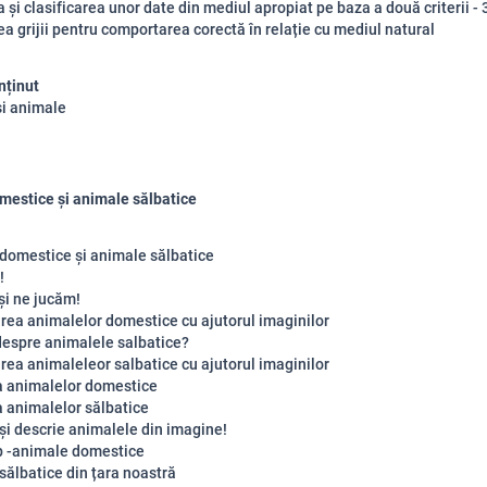
a și clasificarea unor date din mediul apropiat pe baza a două criterii - 
a grijii pentru comportarea corectă în relație cu mediul natural
nținut
și animale
mestice și animale sălbatice
domestice și animale sălbatice
!
și ne jucăm!
rea animalelor domestice cu ajutorul imaginilor
despre animalele salbatice?
rea animaleleor salbatice cu ajutorul imaginilor
ea animalelor domestice
a animalelor sălbatice
și descrie animalele din imagine!
p -animale domestice
sălbatice din țara noastră