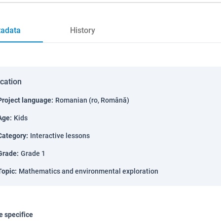
adata
History
ication
Project language
:
Romanian (ro, Română)
Age
:
Kids
Category
:
Interactive lessons
Grade
:
Grade 1
Topic
:
Mathematics and environmental exploration
 specifice