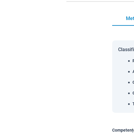
Met
Classif
Competențe