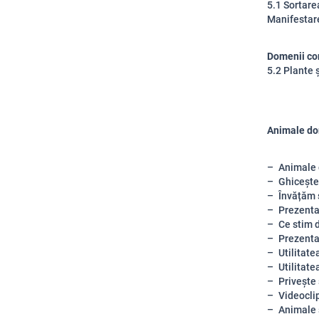
5.1 Sortare
Manifestare
Domenii co
5.2 Plante 
Animale do
Animale 
Ghicește
Învățăm 
Prezenta
Ce stim 
Prezenta
Utilitat
Utilitate
Privește 
Videocli
Animale 