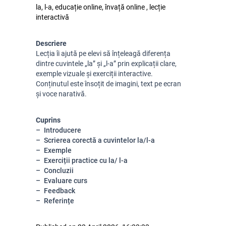
la, l-a, educație online, învață online , lecție
interactivă
Descriere
Lecția îi ajută pe elevi să înțeleagă diferența
dintre cuvintele „la” și „l-a” prin explicații clare,
exemple vizuale și exerciții interactive.
Conținutul este însoțit de imagini, text pe ecran
și voce narativă.
Cuprins
Introducere
Scrierea corectă a cuvintelor la/l-a
Exemple
Exerciții practice cu la/ l-a
Concluzii
Evaluare curs
Feedback
Referințe