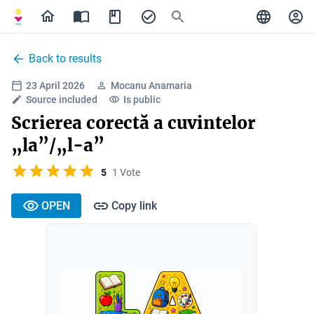
Back to results
23 April 2026
Mocanu Anamaria
Source included
Is public
Scrierea corectă a cuvintelor
„la”/„l-a”
5
1 Vote
OPEN
Copy link