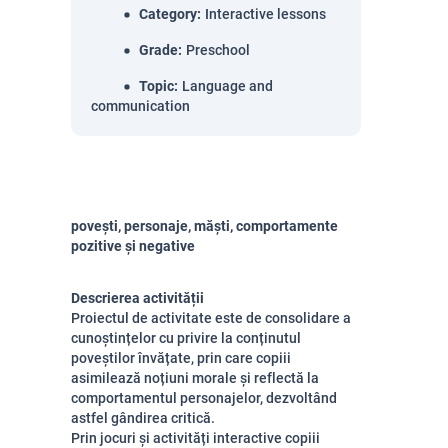
Category
:
Interactive lessons
Grade
:
Preschool
Topic
:
Language and
communication
povești, personaje, măști, comportamente
pozitive și negative
Descrierea activității
Proiectul de activitate este de consolidare a
cunoștințelor cu privire la conținutul
poveștilor învățate, prin care copiii
asimilează noțiuni morale și reflectă la
comportamentul personajelor, dezvoltând
astfel gândirea critică.
Prin jocuri și activități interactive copiii