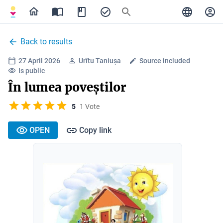
Back to results
27 April 2026
Urîtu Taniușa
Source included
Is public
În lumea poveștilor
5
1 Vote
OPEN
Copy link