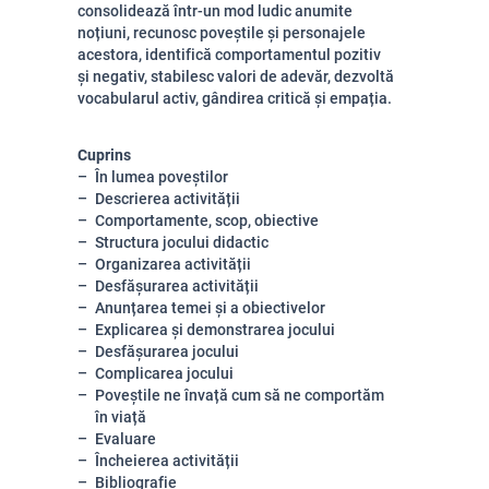
consolidează într-un mod ludic anumite
noțiuni, recunosc poveștile și personajele
acestora, identifică comportamentul pozitiv
și negativ, stabilesc valori de adevăr, dezvoltă
vocabularul activ, gândirea critică și empația.
Cuprins
În lumea poveștilor
Descrierea activității
Comportamente, scop, obiective
Structura jocului didactic
Organizarea activității
Desfășurarea activității
Anunțarea temei și a obiectivelor
Explicarea și demonstrarea jocului
Desfășurarea jocului
Complicarea jocului
Poveștile ne învață cum să ne comportăm
în viață
Evaluare
Încheierea activității
Bibliografie