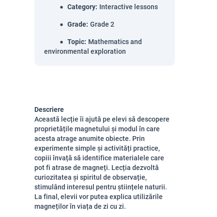
Category
:
Interactive lessons
Grade
:
Grade 2
Topic
:
Mathematics and
environmental exploration
Descriere
Această lecție îi ajută pe elevi să descopere
proprietățile magnetului și modul în care
acesta atrage anumite obiecte. Prin
experimente simple și activități practice,
copiii învață să identifice materialele care
pot fi atrase de magneți. Lecția dezvoltă
curiozitatea și spiritul de observație,
stimulând interesul pentru științele naturii.
La final, elevii vor putea explica utilizările
magneților în viața de zi cu zi.