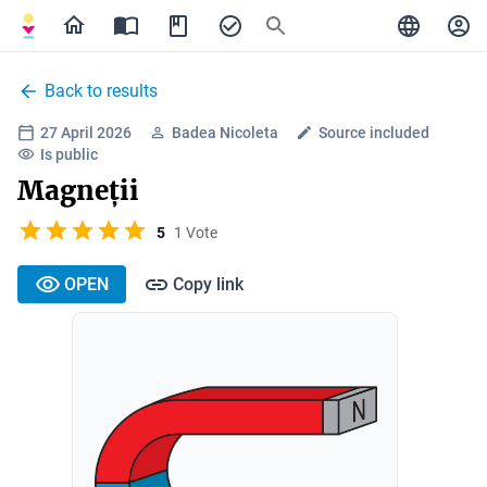
Back to results
27 April 2026
Badea Nicoleta
Source included
Is public
Magneții
5
1 Vote
OPEN
Copy link