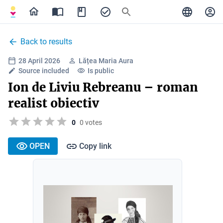
Back to results
28 April 2026
Lățea Maria Aura
Source included
Is public
Ion de Liviu Rebreanu – roman
realist obiectiv
0
0 votes
OPEN
Copy link