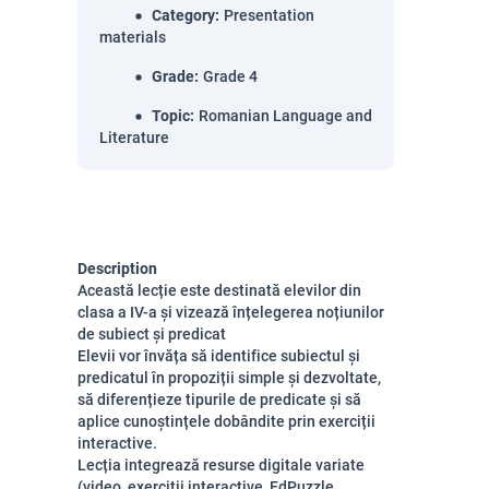
Category
:
Presentation
materials
Grade
:
Grade 4
Topic
:
Romanian Language and
Literature
Description
Această lecție este destinată elevilor din
clasa a IV-a și vizează înțelegerea noțiunilor
de subiect și predicat
Elevii vor învăța să identifice subiectul și
predicatul în propoziții simple și dezvoltate,
să diferențieze tipurile de predicate și să
aplice cunoștințele dobândite prin exerciții
interactive.
Lecția integrează resurse digitale variate
(video, exerciții interactive, EdPuzzle,