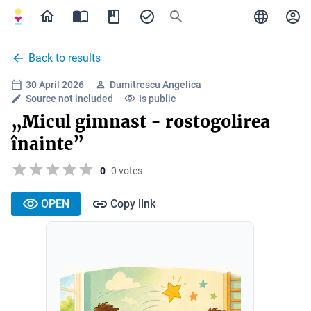
Back to results
30 April 2026
Dumitrescu Angelica
Source not included
Is public
„Micul gimnast - rostogolirea
înainte”
0
0 votes
OPEN
Copy link