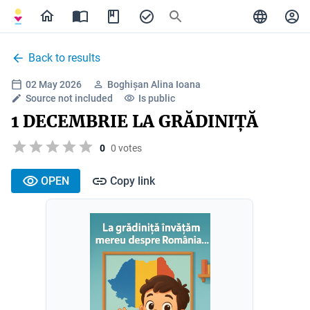
Back to results
02 May 2026
Boghișan Alina Ioana
Source not included
Is public
1 DECEMBRIE LA GRĂDINIȚĂ
0
0 votes
OPEN
Copy link