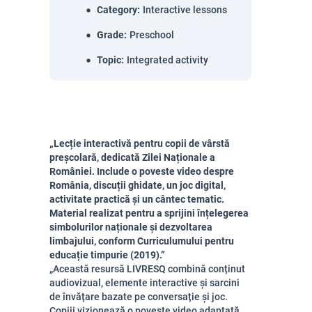
Category
:
Interactive lessons
Grade
:
Preschool
Topic
:
Integrated activity
„Lecție interactivă pentru copii de vârstă
preșcolară, dedicată Zilei Naționale a
României. Include o poveste video despre
România, discuții ghidate, un joc digital,
activitate practică și un cântec tematic.
Material realizat pentru a sprijini înțelegerea
simbolurilor naționale și dezvoltarea
limbajului, conform Curriculumului pentru
educație timpurie (2019).”
„Această resursă LIVRESQ combină conținut
audiovizual, elemente interactive și sarcini
de învățare bazate pe conversație și joc.
Copiii vizionează o poveste video adaptată