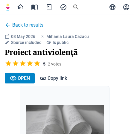
Back to results
03 May 2026
Mihaela Laura Cazacu
Source included
Is public
Proiect antiviolență
5
2 votes
OPEN
Copy link