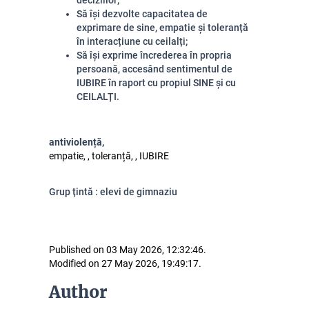
deciziilor;
Să își dezvolte capacitatea de
exprimare de sine, empatie și toleranță
în interacțiune cu ceilalți;
Să își exprime încrederea în propria
persoană, accesând sentimentul de
IUBIRE în raport cu propiul SINE și cu
CEILALȚI.
antiviolență,
empatie, , toleranță, , IUBIRE
Grup țintă : elevi de gimnaziu
Published on 03 May 2026, 12:32:46.
Modified on 27 May 2026, 19:49:17.
Author