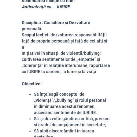
Schimbarea începe cu tine !
Antiviolență cu ... IUBIRE
Disciplina : Consiliere și Dezvoltare
personală
Scopul lecției:
dezvoltarea responsabilității
față de propria persoană și față de ceilalți și
a
inițiativei în situații de violență/bullying;
cultivarea sentimentelor de ,,empatie” și
,,toleranță” în relațiile interumane, raportarea
cu IUBIRE la oameni, la lume și la viață
Obiective :
Să înţeleagă conceptul de
,,violență”/,,bullying” şi rolul personal
în diminuarea acestui fenomen,
accesând sentimente de IUBIRE;
Să-și dezvolte gândirea critică, precum
și gradul de angajament în societate;
Să aibă discernământ în luarea