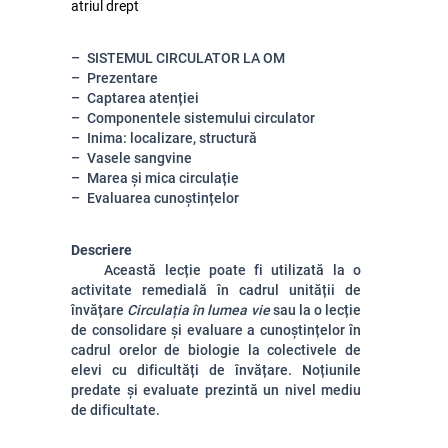
atriul drept
SISTEMUL CIRCULATOR LA OM
Prezentare
Captarea atenției
Componentele sistemului circulator
Inima: localizare, structură
Vasele sangvine
Marea și mica circulație
Evaluarea cunoștințelor
Descriere
Această lecție poate fi utilizată la o
activitate remedială în cadrul unității de
învățare
Circulația în lumea vie
sau la o lecție
de consolidare și evaluare a cunoștințelor în
cadrul orelor de biologie la colectivele de
elevi cu dificultăți de învățare. Noțiunile
predate și evaluate prezintă un nivel mediu
de dificultate.