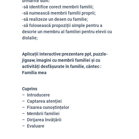
urmărite sunt:
-să identifice corect membrii familii;
-să numească membrii familii proprii;
-să realizeze un desen cu familie;
-să folosească propoziții simple pentru a
descrie un membru al familiei pentru elevii cu
dislalie;
Aplicații interactive:prezentare ppt, puzzle-
jigsaw, imagini cu membrii familiei și cu
activități desfășurate în familie, cântec :
Familia mea
Cuprins
Introducere
Captarea atenției
Fixarea cunoștințelor
Membrii familiei
Dirijarea învățării
Evaluare