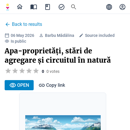
Back to results
06 May 2026
Barbu Mădălina
Source included
Is public
Apa-proprietăți, stări de
agregare și circuitul în natură
0
0 votes
OPEN
Copy link