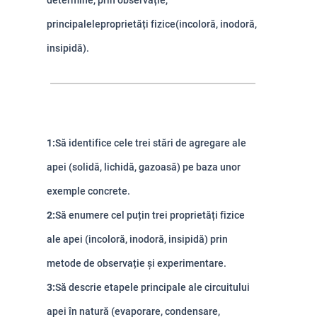
determine, prin observație,
principalele
proprietăți fizice
(incoloră, inodoră,
insipidă).
1:
Să identifice cele trei stări de agregare ale
apei (solidă, lichidă, gazoasă) pe baza unor
exemple concrete.
2:
Să enumere cel puțin trei proprietăți fizice
ale apei (incoloră, inodoră, insipidă) prin
metode de observație și experimentare.
3:
Să descrie etapele principale ale circuitului
apei în natură (evaporare, condensare,