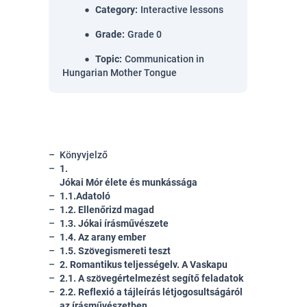
Category
:
Interactive lessons
Grade
:
Grade 0
Topic
:
Communication in
Hungarian Mother Tongue
Könyvjelző
1.
J
ókai Mór élete és munkássága
1.1.Adatoló
1.2. Ellenőrizd magad
1.3. Jókai írásművészete
1.4. Az arany ember
1.5. Szövegismereti teszt
2. Romantikus teljességelv. A Vaskapu
2.1. A szövegértelmezést segítő feladatok
2.2. Reflexió a tájleírás létjogosultságáról
az írásművészetben