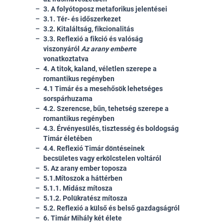
3. A folyótoposz metaforikus jelentései
3.1. Tér- és időszerkezet
3.2. Kitaláltság, fikcionalitás
3.3. Reflexió a fikció és valóság
viszonyáról
Az arany ember
re
vonatkoztatva
4. A titok, kaland, véletlen szerepe a
romantikus regényben
4.1 Timár és a mesehősök lehetséges
sorspárhuzama
4.2. Szerencse, bűn, tehetség szerepe a
romantikus regényben
4.3. Érvényesülés, tisztesség és boldogság
Timár életében
4.4. Reflexió Timár döntéseinek
becsületes vagy erkölcstelen voltáról
5. Az arany ember toposza
5.1.Mítoszok a háttérben
5.1.1. Midász mítosza
5.1.2. Polükratész mítosza
5.2. Reflexió a külső és belső gazdagságról
6. Timár Mihály két élete