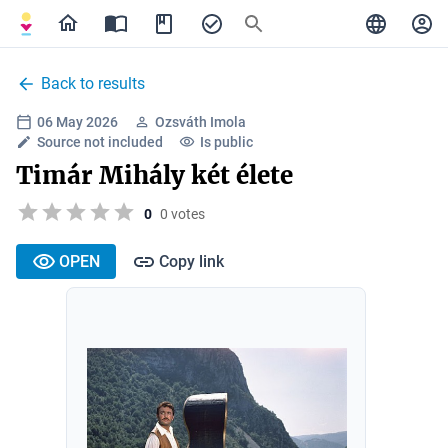
Back to results
06 May 2026
Ozsváth Imola
Source not included
Is public
Timár Mihály két élete
0
0 votes
OPEN
Copy link