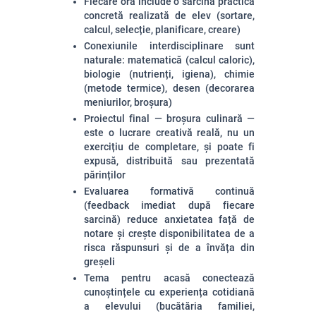
Fiecare oră include o sarcină practică
concretă realizată de elev (sortare,
calcul, selecție, planificare, creare)
Conexiunile interdisciplinare sunt
naturale: matematică (calcul caloric),
biologie (nutrienți, igiena), chimie
(metode termice), desen (decorarea
meniurilor, broșura)
Proiectul final — broșura culinară —
este o lucrare creativă reală, nu un
exercițiu de completare, și poate fi
expusă, distribuită sau prezentată
părinților
Evaluarea formativă continuă
(feedback imediat după fiecare
sarcină) reduce anxietatea față de
notare și crește disponibilitatea de a
risca răspunsuri și de a învăța din
greșeli
Tema pentru acasă conectează
cunoștințele cu experiența cotidiană
a elevului (bucătăria familiei,