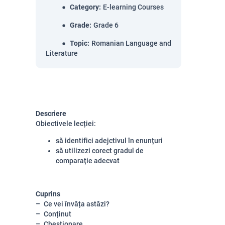
Category
:
E-learning Courses
Grade
:
Grade 6
Topic
:
Romanian Language and
Literature
Descriere
Obiectivele lecției:
să identifici adejctivul în enunțuri
să utilizezi corect gradul de
comparație adecvat
Cuprins
Ce vei învăța astăzi?
Conținut
Chestionare