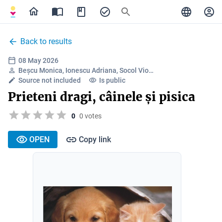
Back to results
08 May 2026
Beșcu Monica, Ionescu Adriana, Socol Vio…
Source not included
Is public
Prieteni dragi, câinele și pisica
0
0 votes
OPEN
Copy link