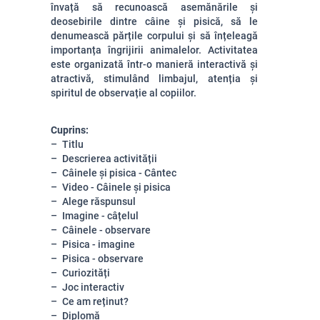
învață să recunoască asemănările și
deosebirile dintre câine și pisică, să le
denumească părțile corpului și să înțeleagă
importanța îngrijirii animalelor. Activitatea
este organizată într-o manieră interactivă și
atractivă, stimulând limbajul, atenția și
spiritul de observație al copiilor.
Cuprins:
Titlu
Descrierea activității
Câinele și pisica - Cântec
Video - Câinele și pisica
Alege răspunsul
Imagine - câțelul
Câinele - observare
Pisica - imagine
Pisica - observare
Curiozități
Joc interactiv
Ce am reținut?
Diplomă