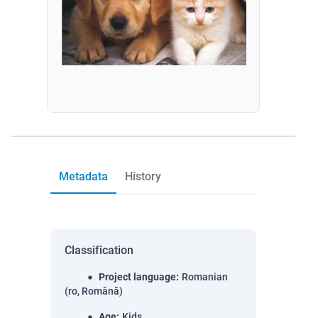
Metadata
History
Classification
Project language
:
Romanian
(ro, Română)
Age
:
Kids