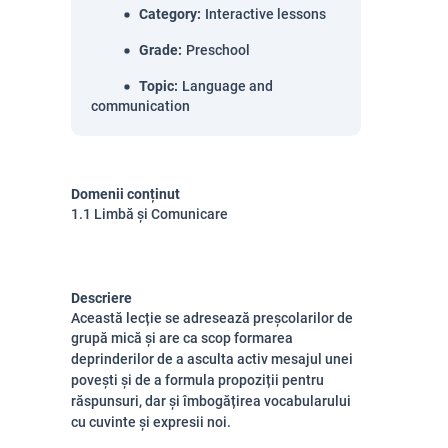
Category
:
Interactive lessons
Grade
:
Preschool
Topic
:
Language and
communication
Domenii conținut
1.1 Limbă și Comunicare
Descriere
Această lecție se adresează preșcolarilor de
grupă mică și are ca scop f
ormarea
deprinderilor de a asculta activ mesajul unei
povești și de a formula propoziții pentru
răspunsuri, dar și îmbogățirea vocabularului
cu cuvinte și expresii noi.