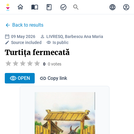
Back to results
09 May 2026
LIVRESQ, Barbescu Ana Maria
Source included
Is public
Turtița fermecată
0
0 votes
OPEN
Copy link