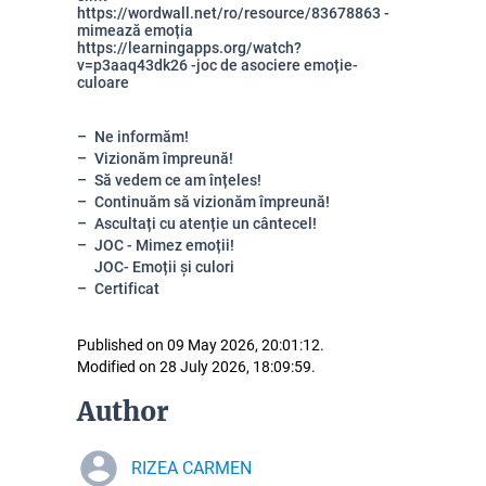
https://wordwall.net/ro/resource/83678863
-
mimează emoția
https://learningapps.org/watch?
v=p3aaq43dk26
-joc de asociere emoție-
culoare
Ne informăm!
Vizionăm împreună!
Să vedem ce am înțeles!
Continuăm să vizionăm împreună!
Ascultați cu atenție un cântecel!
JOC - Mimez emoții!
JOC- Emoții și culori
Certificat
Published on 09 May 2026, 20:01:12.
Modified on 28 July 2026, 18:09:59.
Author
RIZEA CARMEN