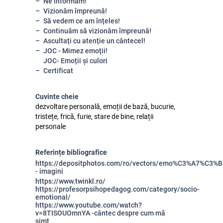
Ne informăm!
Vizionăm împreună!
Să vedem ce am înțeles!
Continuăm să vizionăm împreună!
Ascultați cu atenție un cântecel!
JOC - Mimez emoții!
JOC- Emoții și culori
Certificat
Cuvinte cheie
dezvoltare personală, emoții de bază, bucurie,
tristețe, frică, furie, stare de bine, relații
personale
Referințe bibliografice
https://depositphotos.com/ro/vectors/emo%C3%A7%C3%B
- imagini
https://www.twinkl.ro/
https://profesorpsihopedagog.com/category/socio-
emotional/
https://www.youtube.com/watch?
v=8TISOUOmnYA
-cântec despre cum mă
simt