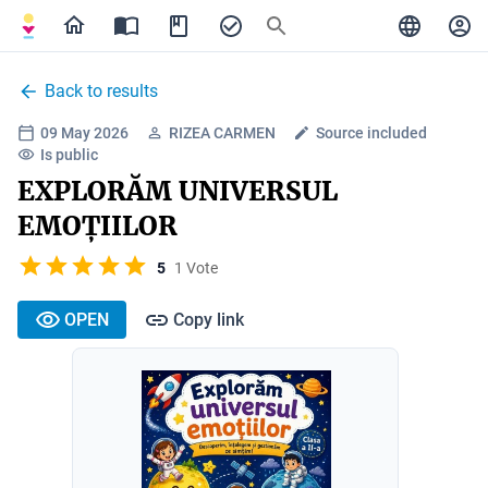
Back to results
09 May 2026
RIZEA CARMEN
Source included
Is public
EXPLORĂM UNIVERSUL
EMOȚIILOR
5
1 Vote
OPEN
Copy link