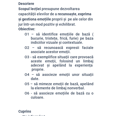
Descriere
Scopul lecției
presupune dezvoltarea
capacității elevilor de a
recunoaște, exprima
și gestiona emoțiile
proprii și pe ale celor din
jur într-un mod pozitiv și echilibrat.
Obiective:
O1 – să identifice emoțiile de bază (
bucurie, tristețe, frică, furie) pe baza
indiciilor vizuale și contextuale.
O2 – să recunoască expresii faciale
asociate acestor emoții.
O3 - să exemplifice situații care provoacă
aceste emoții, folosind un limbaj
adecvat și apelând la experiența
proprie.
O4 – să asocieze emoții unor situații
date.
O5 – să mimeze emoții de bază, apelând
la elemente de limbaj nonverbal.
O6 - să asocieze emoțiile de bază cu o
culoare.
Cuprins