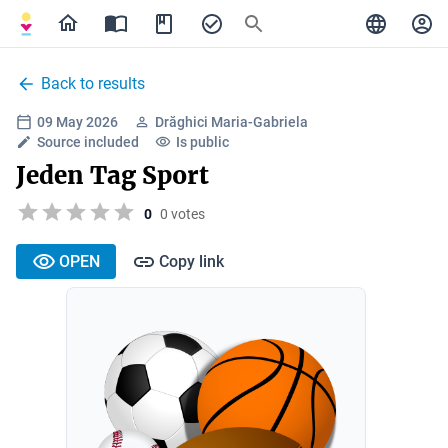
Back to results
09 May 2026
Drăghici Maria-Gabriela
Source included
Is public
Jeden Tag Sport
0
0 votes
OPEN
Copy link