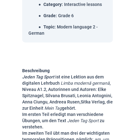
Category
:
Interactive lessons
Grade
:
Grade 6
Topic
:
Modern language 2 -
German
Beschreibung
Jeden Tag Sport
ist eine Lektion aus dem
digitalen Lehrbuch
Limba modernă germană
,
Niveau A1.2, Autorinnen und Autoren: Elke
Spitznagel, Silvana Brusati, Leonia Antognini,
Anna Ciungu, Andreea Rusen,Sitka Verlag, die
zur Einheit
Mein Tag
gehört.
Im ersten Teil erledigt man verschiedene
Übungen, um den Text
Jeden Tag Sport
zu
verstehen.
Im zweiten Teil übt man drei der wichtigsten
temporalen Präpositionen, nämlich:
am, um,