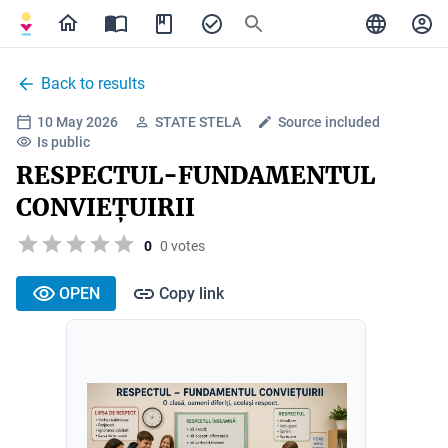
Back to results
10 May 2026
STATE STELA
Source included
Is public
RESPECTUL-FUNDAMENTUL
CONVIEȚUIRII
0
0 votes
OPEN
Copy link