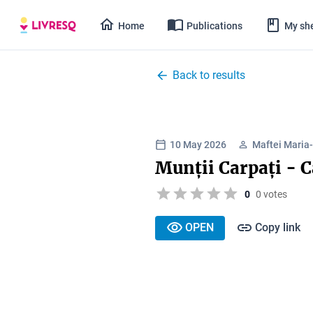
Home
Publications
My she
Back to results
10 May 2026
Maftei Maria
Munții Carpați - C
0
0 votes
OPEN
Copy link