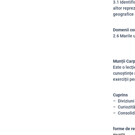
3.1 Identif
altor repre
geografice 
Domenii co
2.6 Marile 
Munții Carp
Este o lecți
cunoștințe 
exerciții p
Cuprins
Diviziuni
Curiozită
Consolid
forme de re
munții