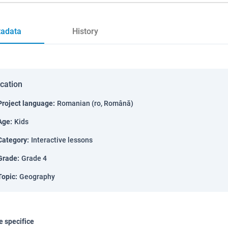
adata
History
ication
Project language
:
Romanian (ro, Română)
Age
:
Kids
Category
:
Interactive lessons
Grade
:
Grade 4
Topic
:
Geography
 specifice