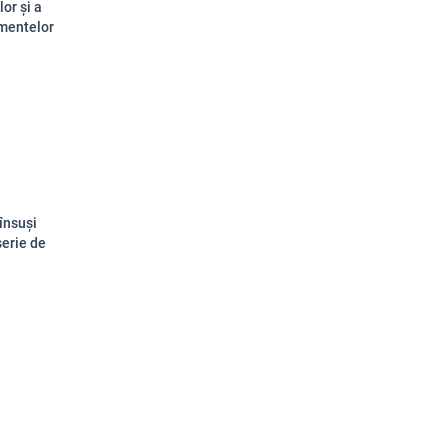
or și a
ementelor
 însuși
serie de