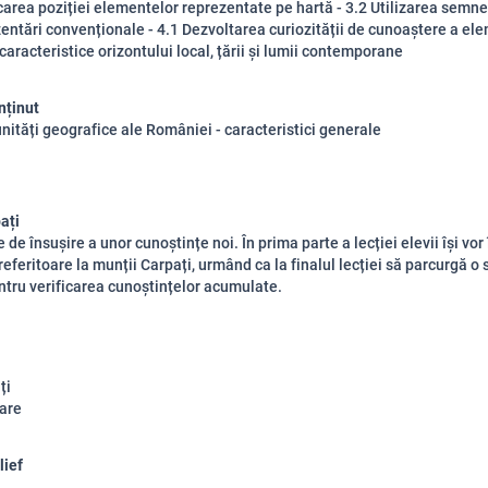
icarea poziției elementelor reprezentate pe hartă - 3.2 Utilizarea semnel
zentări convenționale - 4.1 Dezvoltarea curiozității de cunoaștere a el
caracteristice orizontului local, țării și lumii contemporane
nținut
unități geografice ale României - caracteristici generale
ați
e de însușire a unor cunoștințe noi. În prima parte a lecției elevii își vor
referitoare la munții Carpați, urmând ca la finalul lecției să parcurgă o 
entru verificarea cunoștințelor acumulate.
ți
are
lief