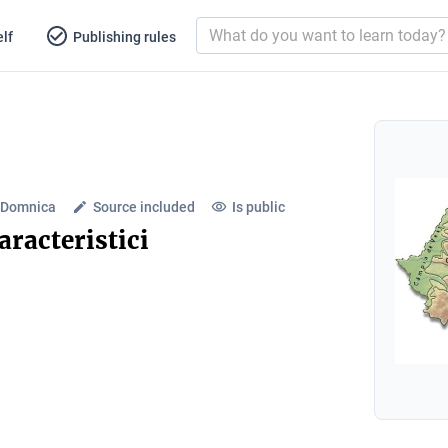
lf
Publishing rules
-Domnica
Source included
Is public
aracteristici