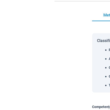
Met
Classif
Competențe