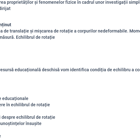
rea proprietăților și fenomenelor fizice în cadrul unor investigații simp
irijat
nținut
a de translație și mișcarea de rotație a corpurilor nedeformabile. Mome
măsură. Echilibrul de rotație
 resursă educațională deschisă vom
identifica condiția de echilibru a co
e educaționale
re în echilibrul de rotație
 despre echilibrul de rotație
unoștințelor însușite
e