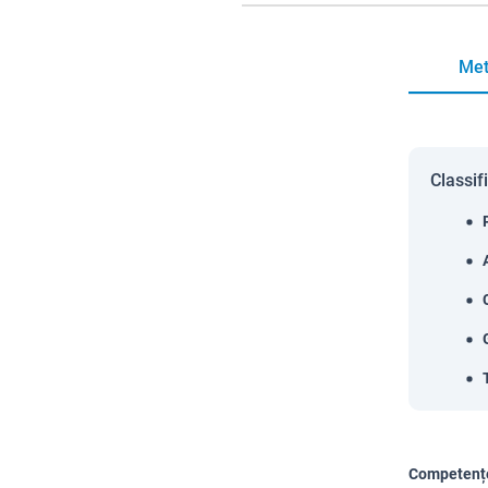
Met
Classif
Competențe