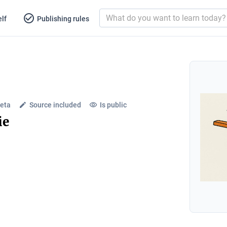
lf
Publishing rules
leta
Source included
Is public
ie