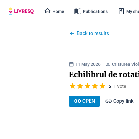
Home
Publications
My she
Back to results
11 May 2026
Cristurea Vio
Echilibrul de rotat
5
1 Vote
OPEN
Copy link