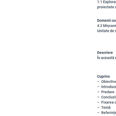
1.1 Explora
proiectate d
Domenii co
4.2 Mișcare
Unitate de 
Descriere
În această
Cuprins
Obiectiv
Introduce
Predare
Concluzii
Fixarea c
Temă
Referinț