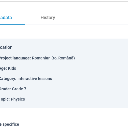
adata
History
ication
Project language
:
Romanian (ro, Română)
Age
:
Kids
Category
:
Interactive lessons
Grade
:
Grade 7
Topic
:
Physics
 specifice