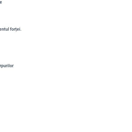
le
ntul forței.
rpurilor