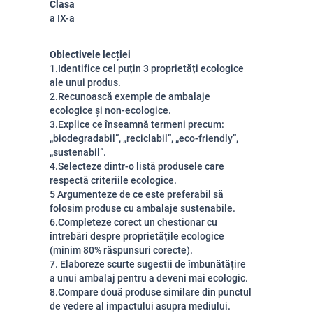
Clasa
a IX-a
Obiectivele lecției
1.Identifice cel puțin 3 proprietăți ecologice
ale unui produs.
2.Recunoască exemple de ambalaje
ecologice și non-ecologice.
3.Explice ce înseamnă termeni precum:
„biodegradabil”, „reciclabil”, „eco-friendly”,
„sustenabil”.
4.Selecteze dintr-o listă produsele care
respectă criteriile ecologice.
5 Argumenteze de ce este preferabil să
folosim produse cu ambalaje sustenabile.
6.Completeze corect un chestionar cu
întrebări despre proprietățile ecologice
(minim 80% răspunsuri corecte).
7. Elaboreze scurte sugestii de îmbunătățire
a unui ambalaj pentru a deveni mai ecologic.
8.Compare două produse similare din punctul
de vedere al impactului asupra mediului.