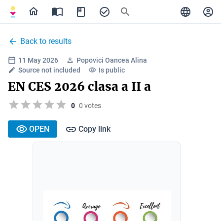
Back to results
11 May 2026
Popovici Oancea Alina
Source not included
Is public
EN CES 2026 clasa a II a
0
0 votes
OPEN
Copy link