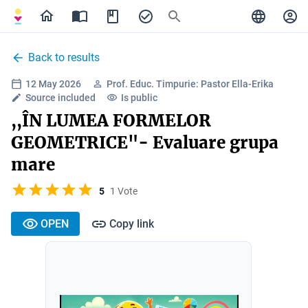
Back to results
12 May 2026
Prof. Educ. Timpurie: Pastor Ella-Erika
Source included
Is public
,,ÎN LUMEA FORMELOR
GEOMETRICE"- Evaluare grupa
mare
5
1 Vote
OPEN
Copy link