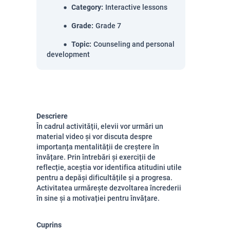
Category
:
Interactive lessons
Grade
:
Grade 7
Topic
:
Counseling and personal
development
Descriere
În cadrul activității, elevii vor urmări un
material video și vor discuta despre
importanța mentalității de creștere în
învățare. Prin întrebări și exerciții de
reflecție, aceștia vor identifica atitudini utile
pentru a depăși dificultățile și a progresa.
Activitatea urmărește dezvoltarea încrederii
în sine și a motivației pentru învățare.
Cuprins