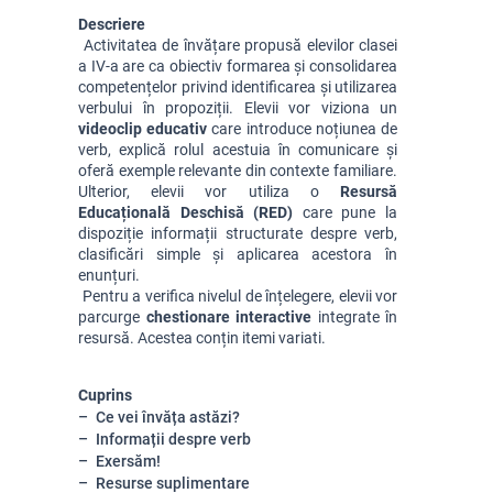
Descriere
 Activitatea de învățare propusă elevilor clasei 
a IV-a are ca obiectiv formarea și consolidarea 
competențelor privind identificarea și utilizarea 
verbului în propoziții. Elevii vor viziona un 
videoclip educativ
care introduce noțiunea de 
verb, explică rolul acestuia în comunicare și 
oferă exemple relevante din contexte familiare. 
Ulterior, elevii vor utiliza o 
Resursă 
Educațională Deschisă (RED)
 care pune la 
dispoziție informații structurate despre verb, 
clasificări simple și aplicarea acestora în 
enunțuri.
 Pentru a verifica nivelul de înțelegere, elevii vor 
parcurge 
chestionare interactive
 integrate în 
resursă. Acestea conțin itemi variati.
Cuprins
Ce vei învăța astăzi?
Informații despre verb
Exersăm!
Resurse suplimentare