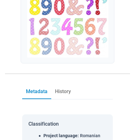
Metadata
History
Classification
Project language
:
Romanian