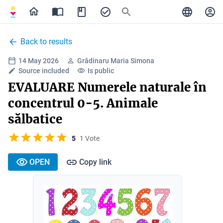
Back to results
14 May 2026
Grădinaru Maria Simona
Source included
Is public
EVALUARE Numerele naturale în
concentrul 0-5. Animale
sălbatice
5
1 Vote
OPEN
Copy link