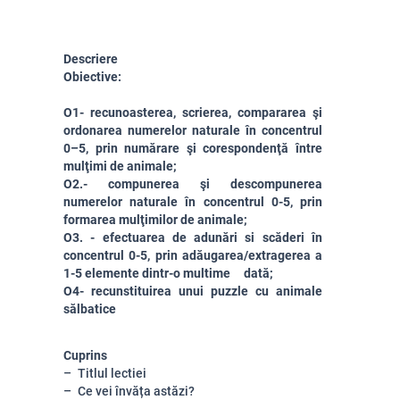
Descriere
Obiective:
O1- recunoasterea, scrierea, compararea şi
ordonarea numerelor naturale în concentrul
0–5, prin numărare şi corespondenţă între
mulţimi de animale;
O2.
- compunerea şi descompunerea
nume
relor naturale în concentrul 0-5, prin
formarea mulţimilor de animale;
O3. - efectuarea de adunări si scăderi în
concentrul 0-5, prin adăugarea/extragerea a
1-5 elemente dintr-o multime dată;
O4- recunstituirea unui puzzle cu animale
sălbatice
Cuprins
Titlul lectiei
Ce vei învăța astăzi?