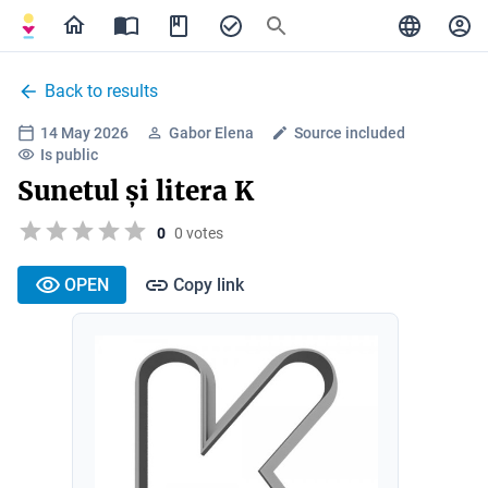
Back to results
14 May 2026
Gabor Elena
Source included
Is public
Sunetul și litera K
0
0 votes
OPEN
Copy link