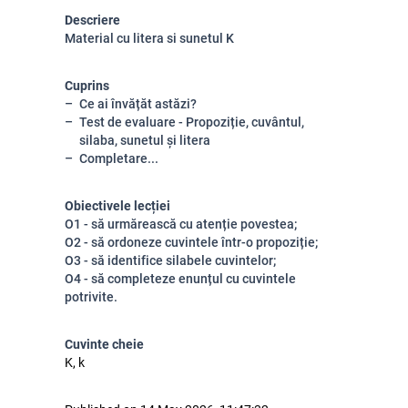
Descriere
Material cu litera si sunetul K
Cuprins
Ce ai învățăt astăzi?
Test de evaluare - Propoziție, cuvântul,
silaba, sunetul și litera
Completare...
Obiectivele lecției
O1 - să urmărească cu atenție povestea;
O2 - să ordoneze cuvintele într-o propoziție;
O3 - să identifice silabele cuvintelor;
O4 - să completeze enunțul cu cuvintele
potrivite.
Cuvinte cheie
K, k