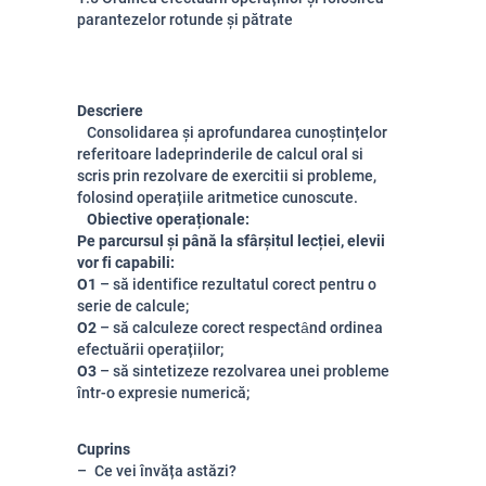
parantezelor rotunde și pătrate
Descriere
Consolidarea și aprofundarea cunoștințelor
referitoare ladeprinderile de calcul oral si
scris prin rezolvare de exercitii si probleme,
folosind operațiile aritmetice cunoscute.
Obiective operaționale:
Pe parcursul și până la sfârșitul lecției, elevii
vor fi capabili:
O1
– să identifice rezultatul corect pentru o
serie de calcule
;
O2
– să calculeze corect respectȃnd ordinea
efectuării operațiilor;
O3
– să sintetizeze rezolvarea unei probleme
într-o expresie numerică;
Cuprins
Ce vei învăța astăzi?