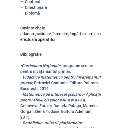
Conținut
Chestionare
Diplomă
Cuvinte cheie
adunare, scădere, înmulțire, împărțire, ordinea
efectuării operațiilor
Bibliografie
•Curriculum Național
– programe școlare
pentru învățământul primar.
•
Didactica matematicii pentru învățământul
primar
, Petrovici Contanin, Editura Polirom,
București, 2014.
•
Matematica pe înțelesul școlarilor Aplicații
pentru elevii claselor a III-a și a IV-a
,
Genoveva Farcaș, Daniela Palaga, Marcela
Gorgan,Elena Tudose, Editura Adenium,
2015.
•
Beneficiile utilizǎrii platformelor