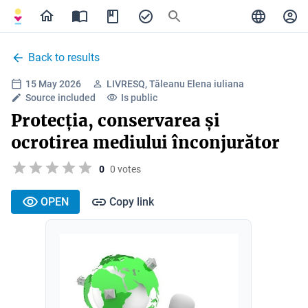
Back to results
15 May 2026
LIVRESQ, Tăleanu Elena iuliana
Source included
Is public
Protecția, conservarea și
ocrotirea mediului înconjurător
0
0 votes
OPEN
Copy link