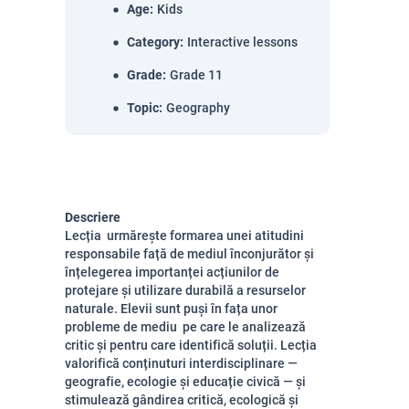
Age
:
Kids
Category
:
Interactive lessons
Grade
:
Grade 11
Topic
:
Geography
Descriere
Lecția urmărește formarea unei atitudini
responsabile față de mediul înconjurător și
înțelegerea importanței acțiunilor de
protejare și utilizare durabilă a resurselor
naturale. E
levii sunt puși în fața unor
probleme de mediu pe care le analizează
critic și pentru care identifică soluții. Lecția
valorifică conținuturi interdisciplinare —
geografie, ecologie și educație civică — și
stimulează gândirea critică, ecologică și