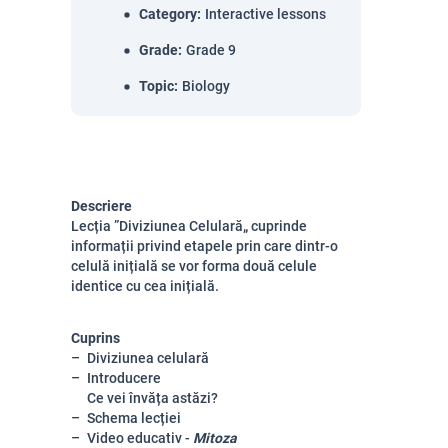
Category
:
Interactive lessons
Grade
:
Grade 9
Topic
:
Biology
Descriere
Lecția ”Diviziunea Celulară„ cuprinde
informații privind etapele prin care dintr-o
celulă inițială se vor forma două celule
identice cu cea inițială.
Cuprins
Diviziunea celulară
Introducere
Ce vei învăța astăzi?
Schema lecției
Video educativ -
Mitoza