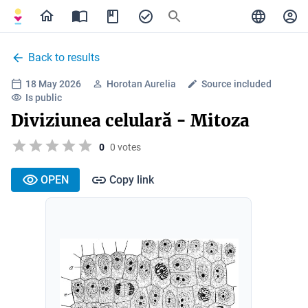
Back to results
18 May 2026
Horotan Aurelia
Source included
Is public
Diviziunea celulară - Mitoza
0
0 votes
OPEN
Copy link