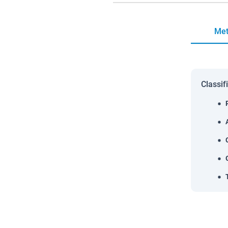
Met
Classif