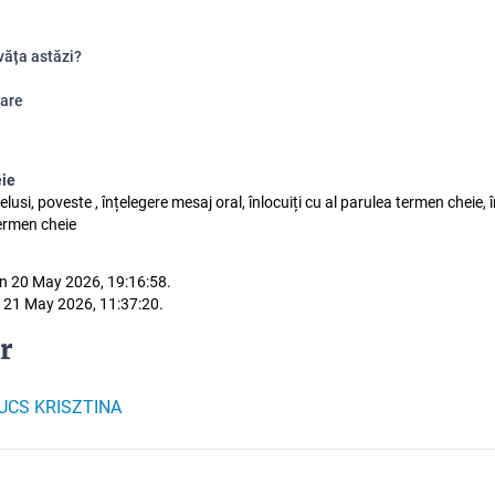
văța astăzi?
are
eie
celusi, poveste , înțelegere mesaj oral, înlocuiți cu al parulea termen cheie, î
termen cheie
n 20 May 2026, 19:16:58.
 21 May 2026, 11:37:20.
r
UCS KRISZTINA