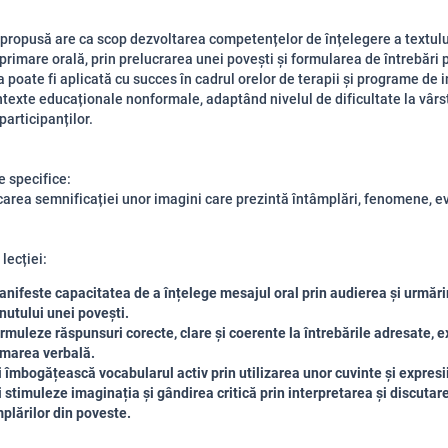
 propusă are ca scop dezvoltarea competențelor de înțelegere a textulu
exprimare orală, prin prelucrarea unei povești și formularea de întrebări
a poate fi aplicată cu succes în cadrul orelor de terapii și programe de i
ontexte educaționale nonformale, adaptând nivelul de dificultate la vârs
participanților.
 specifice:
icarea semnificației unor imagini care prezintă întâmplări, fenomene, 
lecției:
nifeste capacitatea de a înțelege mesajul oral prin audierea și urmări
nutului unei povești.
rmuleze răspunsuri corecte, clare și coerente la întrebările adresate, 
imarea verbală.
i îmbogățească vocabularul activ prin utilizarea unor cuvinte și expresii
i stimuleze imaginația și gândirea critică prin interpretarea și discutar
plărilor din poveste.