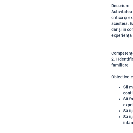
Descriere
Activitatea
critică și 
acesteia. E
dar și în c
experiența 
Competențe
2.1 Identif
familiare
Obiectivele 
Să ma
conți
Să fo
expr
Să îș
Să îș
întâm