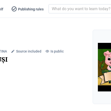
lf
Publishing rules
TINA
Source included
Is public
UȘI