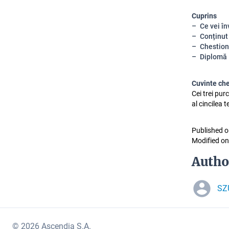
Cuprins
Ce vei în
Conținut
Chestion
Diplomă
Cuvinte ch
Cei trei pur
al cincilea 
Published o
Modified on
Autho
SZ
© 2026 Ascendia S.A.