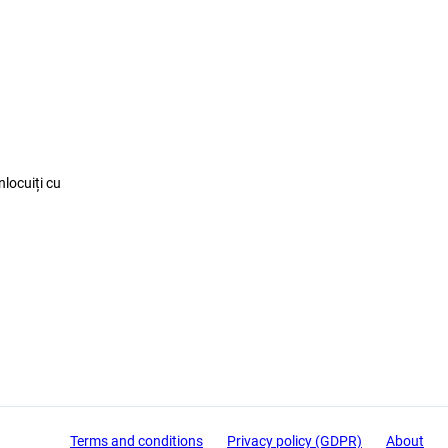
nlocuiți cu
Terms and conditions
Privacy policy (GDPR)
About