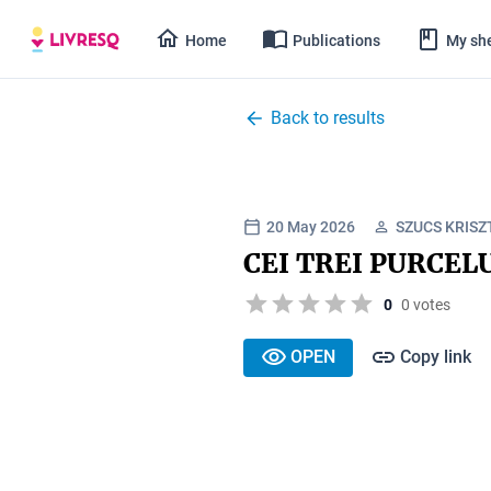
Home
Publications
My she
Back to results
20 May 2026
SZUCS KRISZ
CEI TREI PURCEL
0
0 votes
OPEN
Copy link