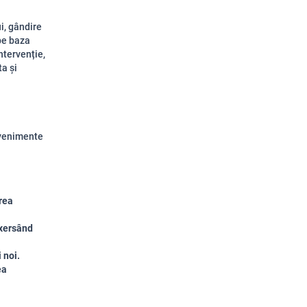
i, gândire
 pe baza
ntervenție,
ta și
evenimente
rea
exersând
 noi.
ea