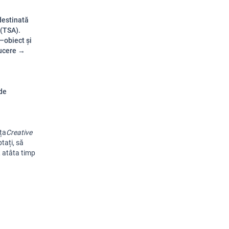
destinată
 (TSA).
–obiect și
ducere →
de
nța
Creative
tați
,
să
,
atâta
timp