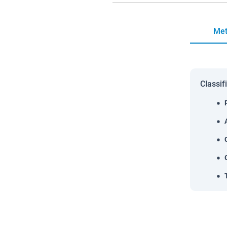
Met
Classif