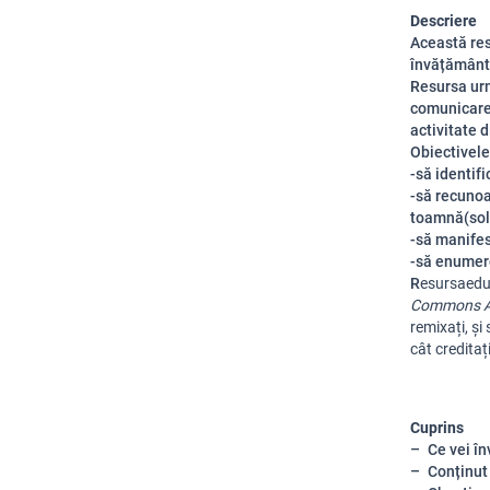
Descriere
Această res
învățământu
Resursa ur
comunicare 
activitate 
Obiectivele 
-să identif
-să recunoa
toamnă(sol
-să manifes
-să enumere
R
esursa
edu
Commons At
remixați
,
și
cât
creditaț
Cuprins
Ce vei în
Conținut