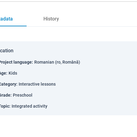
adata
History
ication
Project language
:
Romanian (ro, Română)
Age
:
Kids
Category
:
Interactive lessons
Grade
:
Preschool
Topic
:
Integrated activity