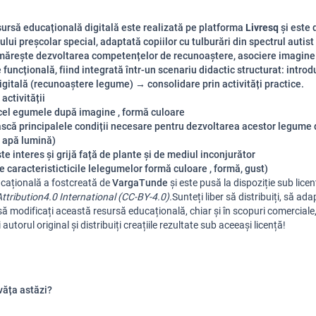
ursă educațională digitală este realizată pe platforma
Livresq
și este 
lui preșcolar special, adaptată copiilor cu tulburări din spectrul autist
mărește dezvoltarea competențelor de recunoaștere, asociere imagine
funcțională, fiind integrată într-un scenariu didactic structurat: intro
digitală (recunoaștere legume) → consolidare prin activități practice.
activității
icel egumele după imagine , formă culoare
scă principalele condiții necesare pentru dezvoltarea acestor legume 
 apă lumină)
te interes și grijă față de plante și de mediul inconjurător
 caracteristicticile lelegumelor formă culoare , formă, gust)
cațională
a
fost
creată
de
Varga
Tund
e
și
este
pusă
la
dispoziție
sub
lice
tribution
4.0 International (CC-BY-4.0).
Sunteți
liber
să
distribuiți
,
să
adap
să
modificați
această
resursă
educațională
,
chiar
și
în
scopuri
comerciale
i
autorul
original
și
distribuiți
creațiile
rezultate
sub
aceeași
licență
!
văța astăzi?