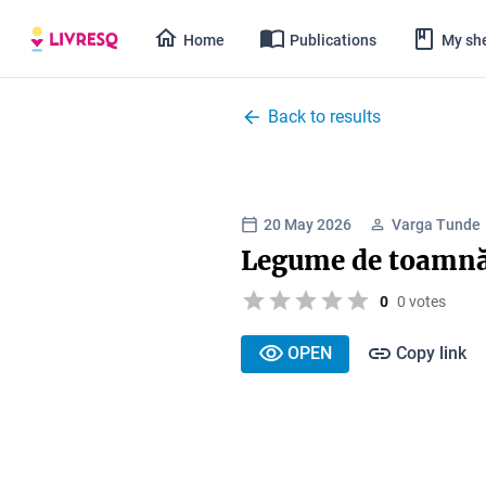
Home
Publications
My she
Back to results
20 May 2026
Varga Tunde
Legume de toamn
0
0 votes
OPEN
Copy link