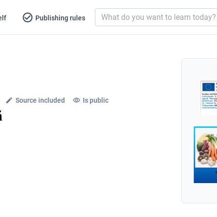
lf
Publishing rules
Source included
Is public
ă