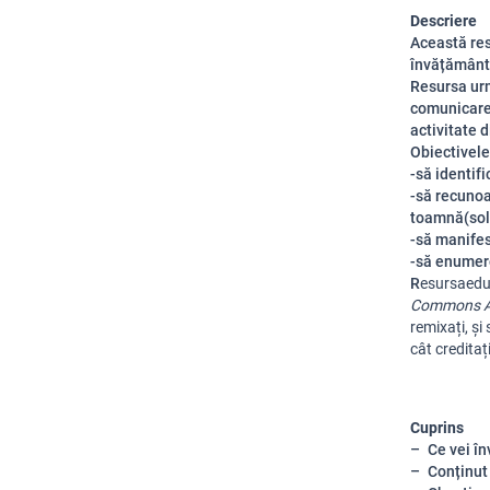
Descriere
Această res
învățământu
Resursa ur
comunicare 
activitate 
Obiectivele 
-să identif
-să recunoa
toamnă(sol
-să manifes
-să enumere
R
esursa
edu
Commons At
remixați
,
și
cât
creditaț
Cuprins
Ce vei în
Conținut