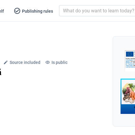
lf
Publishing rules
Source included
Is public
ă