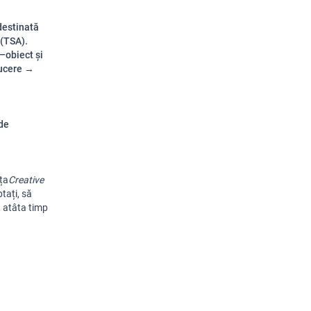
destinată
 (TSA).
–obiect și
ducere →
de
nța
Creative
tați
,
să
,
atâta
timp