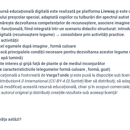
ursă educațională digitală este realizată pe platforma
Livresq
și este 
lui preșcolar special, adaptată copiilor cu tulburări din spectrul autist
mărește dezvoltarea competențelor de recunoaștere, asociere imagine
funcțională, fiind integrată într-un scenariu didactic structurat: intro
digitală (recunoaștere legume) → consolidare prin activități practice.
activității
icel egumele după imagine , formă culoare
scă principalele condiții necesare pentru dezvoltarea acestor legume 
 apă lumină)
te interes și grijă față de plante și de mediul inconjurător
 caracteristicticile lelegumelor formă culoare , formă, gust)
cațională
a
fost
creată
de
Varga
Tund
e
și
este
pusă
la
dispoziție
sub
lice
tribution
4.0 International (CC-BY-4.0).
Sunteți
liber
să
distribuiți
,
să
adap
să
modificați
această
resursă
educațională
,
chiar
și
în
scopuri
comerciale
i
autorul
original
și
distribuiți
creațiile
rezultate
sub
aceeași
licență
!
văța astăzi?