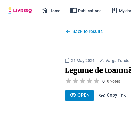
Home
Publications
My she
Back to results
21 May 2026
Varga Tunde
Legume de toamn
0
0 votes
OPEN
Copy link