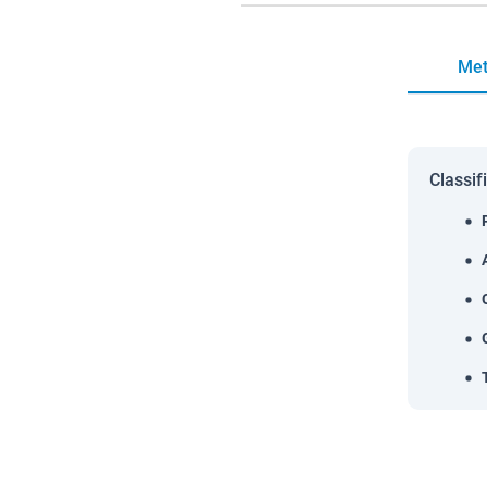
Met
Classif