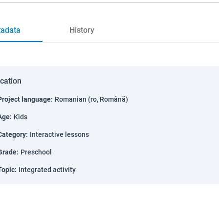
adata
History
ication
Project language
:
Romanian (ro, Română)
Age
:
Kids
Category
:
Interactive lessons
Grade
:
Preschool
Topic
:
Integrated activity