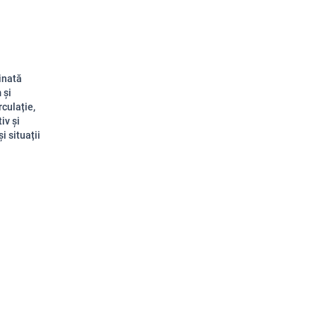
inată
 și
culație,
iv și
i situații