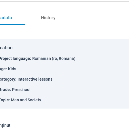
adata
History
ication
Project language
:
Romanian (ro, Română)
Age
:
Kids
Category
:
Interactive lessons
Grade
:
Preschool
Topic
:
Man and Society
nținut