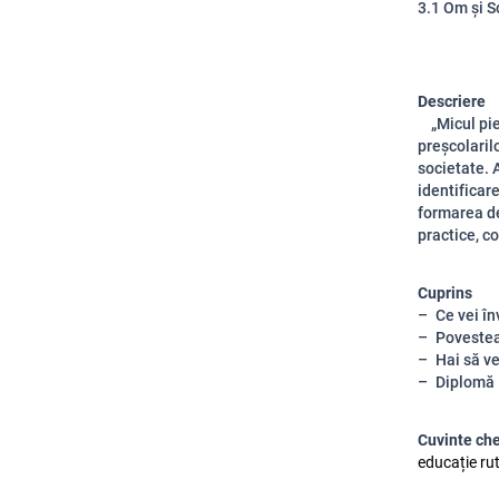
3.1 Om și S
Descriere
„Micul piet
preșcolaril
societate. 
identificar
formarea dep
practice, c
Cuprins
Ce vei în
Povestea-
Hai să ve
Diplomă
Cuvinte ch
educație rut