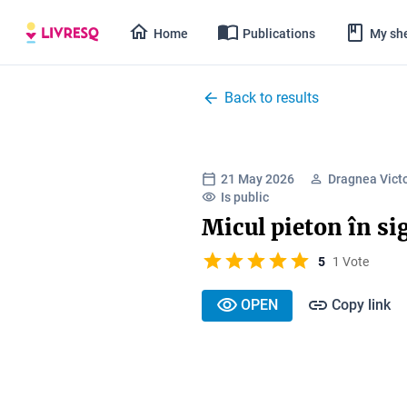
Home
Publications
My she
Back to results
21 May 2026
Dragnea Vict
Is public
Micul pieton în si
5
1 Vote
OPEN
Copy link