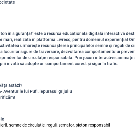
ocietate
on în siguranță!” este o resursă educațională digitală interactivă dest
or mari, realizată în platforma Livresq, pentru domeniul experiențial Om
Activitatea urmărește recunoașterea principalelor semne și reguli de cir
ea locurilor sigure de traversare, dezvoltarea comportamentului prevent
rinderilor de circulație responsabilă. Prin jocuri interactive, animații ș
opiii învață să adopte un comportament corect și sigur în trafic.
văța astăzi?
 Aventurile lui Pufi, iepurașul grijuliu
rificăm!
eie
ieră, semne de circulație, reguli, semafor, pieton responsabil