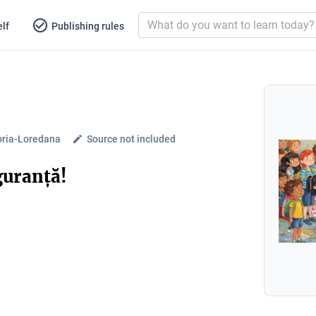
lf
Publishing rules
oria-Loredana
Source not included
guranță!