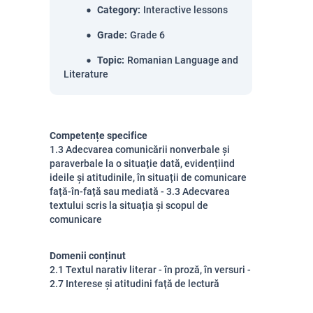
Category
:
Interactive lessons
Grade
:
Grade 6
Topic
:
Romanian Language and
Literature
Competențe specifice
1.3 Adecvarea comunicării nonverbale și
paraverbale la o situație dată, evidențiind
ideile și atitudinile, în situații de comunicare
față-în-față sau mediată - 3.3 Adecvarea
textului scris la situația și scopul de
comunicare
Domenii conținut
2.1 Textul narativ literar - în proză, în versuri -
2.7 Interese și atitudini față de lectură