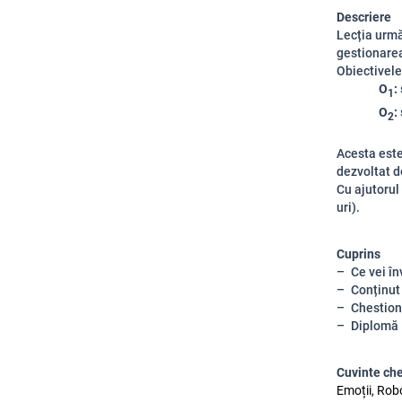
Descriere
Lecția urmă
gestionarea 
Obiectivele
O
:
1
O
:
2
Acesta est
dezvoltat d
Cu ajutorul
uri).
Cuprins
Ce vei în
Conținut
Chestion
Diplomă
Cuvinte ch
Emoții, Rob