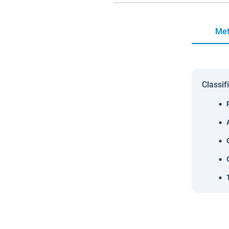
Met
Classif