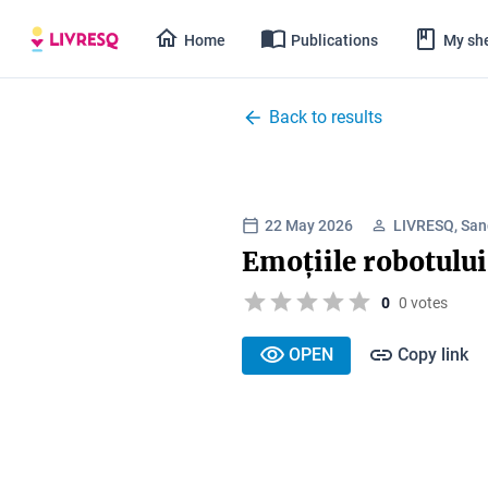
Home
Publications
My she
Back to results
22 May 2026
LIVRESQ, San
Emoțiile robotulu
0
0 votes
OPEN
Copy link