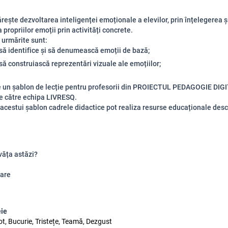
rește dezvoltarea inteligenței emoționale a elevilor, prin înțelegerea ș
propriilor emoții prin activități concrete.
 urmărite sunt:
să identifice și să denumească emoții de bază;
să construiască reprezentări vizuale ale emoțiilor;
e un șablon de lecție pentru profesorii din PROIECTUL PEDAGOGIE DIG
e către echipa LIVRESQ.
 acestui șablon cadrele didactice pot realiza resurse educaționale des
văța astăzi?
are
eie
ot, Bucurie, Tristețe, Teamă, Dezgust