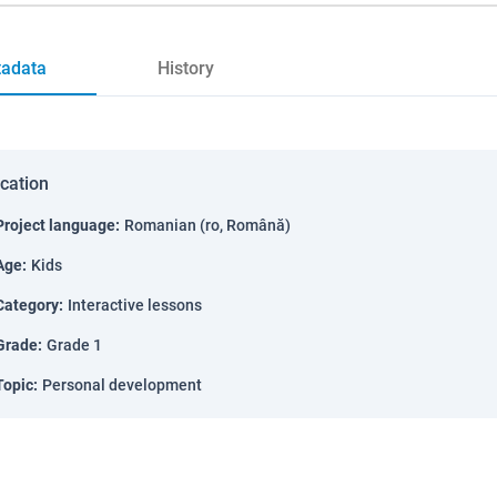
adata
History
ication
Project language
:
Romanian (ro, Română)
Age
:
Kids
Category
:
Interactive lessons
Grade
:
Grade 1
Topic
:
Personal development