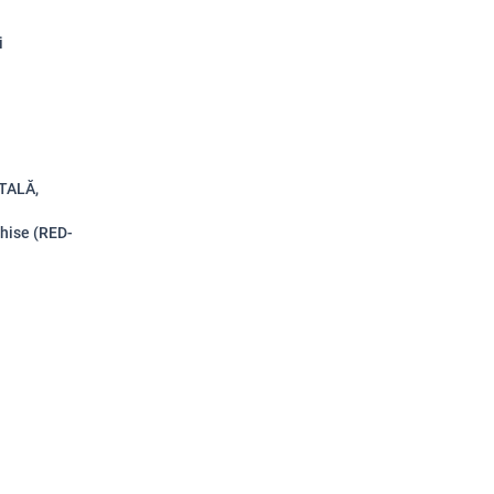
i
ITALĂ,
chise (RED-