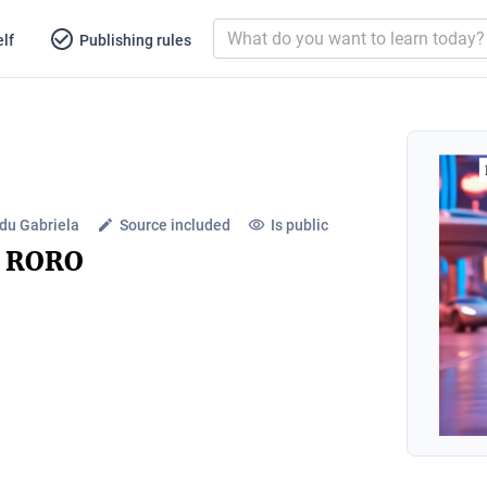
lf
Publishing rules
du Gabriela
Source included
Is public
i RORO