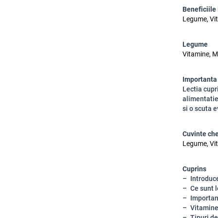
Beneficiile
Legume, Vi
Legume
Vitamine, M
Importanta
Lectia cupr
alimentatie
si o scuta 
Cuvinte ch
Legume, Vit
Cuprins
Introduc
Ce sunt 
Importan
Vitamine
Tipuri d