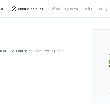
lf
Publishing rules
ULAE
Source included
Is public