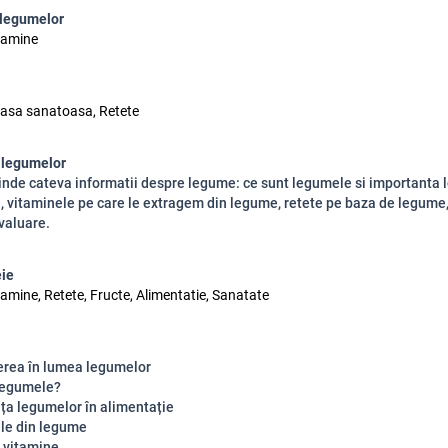
 legumelor
tamine
asa sanatoasa, Retete
 legumelor
inde cateva informatii despre legume: ce sunt legumele si importanta l
, vitaminele pe care le extragem din legume, retete pe baza de legume,
evaluare.
eie
amine, Retete, Fructe, Alimentatie, Sanatate
erea în lumea legumelor
legumele?
ța legumelor în alimentație
le din legume
e vitamine