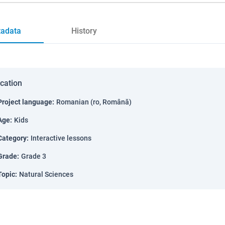
adata
History
ication
Project language
:
Romanian (ro, Română)
Age
:
Kids
Category
:
Interactive lessons
Grade
:
Grade 3
Topic
:
Natural Sciences