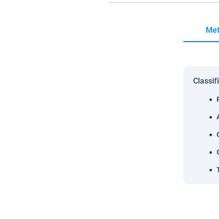
Met
Classif