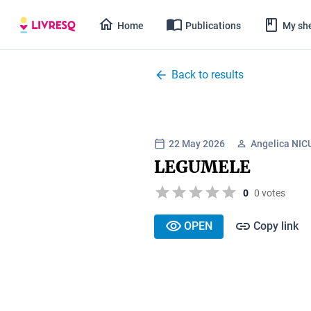
Home
Publications
My she
Back to results
22 May 2026
Angelica NIC
LEGUMELE
0
0 votes
OPEN
Copy link