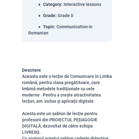
Category
:
Interactive lessons
Grade
:
Grade 0
Topic
:
Communication in
Romanian
Descriere
Aceasta este o lecție de Comunicare în Limba
română, pentru clasa pregătitoare, care
îmbină metodele tradiționale cu cele
moderne . Pentru a crește atractivitatea
lecției, am inclus și aplicații digitale.
Acesta este un șablon de lecție pentru
profesorii din PROIECTUL PEDAGOGIE
DIGITALĂ, dezvoltat de către echipa
LIVRESQ.
Cu ajutorul acestui șablon cadrele didactice