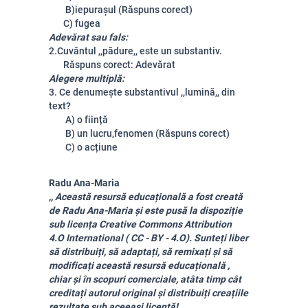
B)iepurașul (Răspuns corect)
C) fugea
Adevărat sau fals:
2.Cuvântul ,,pădure,, este un substantiv.
Răspuns corect: Adevărat
Alegere multiplă:
3. Ce denumește substantivul ,,lumină,, din
text?
A) o ființă
B) un lucru,fenomen (Răspuns corect)
C) o acțiune
Radu Ana-Maria
,, Această resursă educațională a fost creată
de Radu Ana-Maria și este pusă la dispoziție
sub licența Creative Commons Attribution
4.O International ( CC - BY - 4.O). Sunteți liber
să distribuiți, să adaptați, să remixați și să
modificați această resursă educațională ,
chiar și în scopuri comerciale, atâta timp cât
creditați autorul original și distribuiți creațiile
rezultate sub aceeași licență!,,