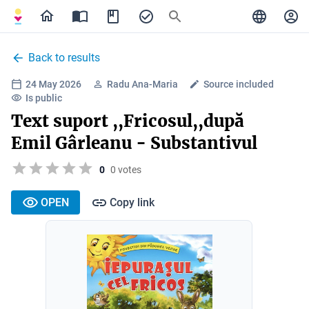
Back to results
24 May 2026
Radu Ana-Maria
Source included
Is public
Text suport ,,Fricosul,,după
Emil Gârleanu - Substantivul
0
0 votes
OPEN
Copy link