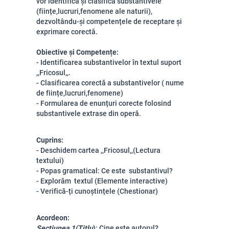
vor identifica și clasifica substantivele
(ființe,lucruri,fenomene ale naturii),
dezvoltându-și competențele de receptare și
exprimare corectă.
Obiective și Competențe:
- Identificarea substantivelor în textul suport
,,Fricosul,,.
- Clasificarea corectă a substantivelor ( nume
de ființe,lucruri,fenomene)
- Formularea de enunțuri corecte folosind
substantivele extrase din operă.
Cuprins:
- Deschidem cartea ,,Fricosul,,(Lectura
textului)
- Popas gramatical: Ce este substantivul?
- Explorăm textul (Elemente interactive)
- Verifică-ți cunoștințele (Chestionar)
Acordeon:
Secțiunea 1(Titlu
): Cine este autorul?