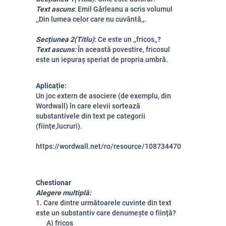
Text ascuns
: Emil Gârleanu a scris volumul
,,Din lumea celor care nu cuvântă,,.
Secțiunea 2(Titlu)
: Ce este un ,,fricos,,?
Text ascuns:
În această povestire, fricosul
este un iepuraș speriat de propria umbră.
Aplicație:
Un joc extern de asociere (de exemplu, din
Wordwall) în care elevii sortează
substantivele din text pe categorii
(ființe,lucruri).
https://wordwall.net/ro/resource/108734470
Chestionar
Alegere multiplă:
1. Care dintre următoarele cuvinte din text
este un substantiv care denumește o ființă?
A) fricos