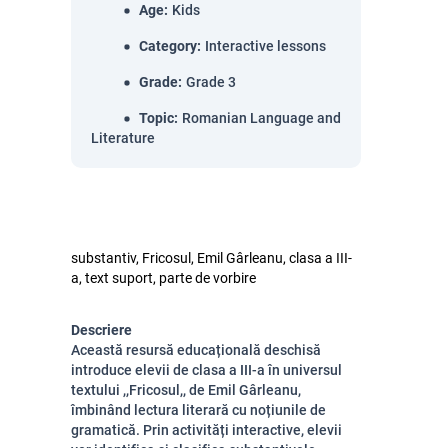
Age
:
Kids
Category
:
Interactive lessons
Grade
:
Grade 3
Topic
:
Romanian Language and
Literature
substantiv, Fricosul, Emil Gârleanu, clasa a III-
a, text suport, parte de vorbire
Descriere
Această resursă educațională deschisă
introduce elevii de clasa a III-a în universul
textului ,,Fricosul,, de Emil Gârleanu,
îmbinând lectura literară cu noțiunile de
gramatică. Prin activități interactive, elevii