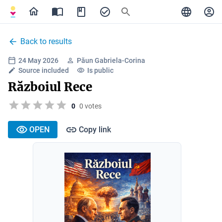
Back to results
24 May 2026
Păun Gabriela-Corina
Source included
Is public
Războiul Rece
0
0 votes
OPEN
Copy link