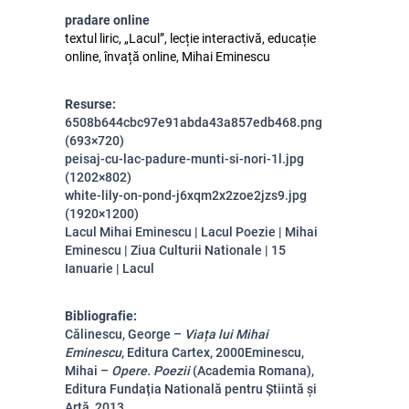
pradare online
textul liric, „Lacul”, lecție interactivă, educație
online, învață online, Mihai Eminescu
Resurse:
6508b644cbc97e91abda43a857edb468.png
(693×720)
peisaj-cu-lac-padure-munti-si-nori-1l.jpg
(1202×802)
white-lily-on-pond-j6xqm2x2zoe2jzs9.jpg
(1920×1200)
Lacul Mihai Eminescu | Lacul Poezie | Mihai
Eminescu | Ziua Culturii Nationale | 15
Ianuarie | Lacul
Bibliografie:
Călinescu, George –
Viața lui Mihai
Eminescu
, Editura Cartex, 2000Eminescu,
Mihai –
Opere. Poezii
(Academia Romana),
Editura
Fundația Natională pentru Știintă și
Artă, 2013