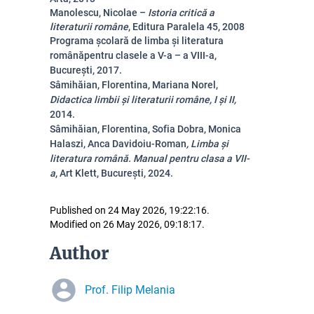
Manolescu, Nicolae –
Istoria critică a
literaturii române
, Editura Paralela 45, 2008
Programa şcolară de limba şi literatura
românăpentru clasele a V-a – a VIII-a,
București, 2017.
S
âmihăian, Florentina, Mariana Norel,
Didactica limbii și literaturii române, I și II,
2014.
S
âmihăian, Florentina, Sofia Dobra, Monica
Halaszi, Anca Davidoiu-Roman
, Limba şi
literatura română. Manual pentru clasa a VII-
a
, Art Klett, Bucureşti, 2024.
Published on 24 May 2026, 19:22:16.
Modified on 26 May 2026, 09:18:17.
Author
Prof. Filip Melania