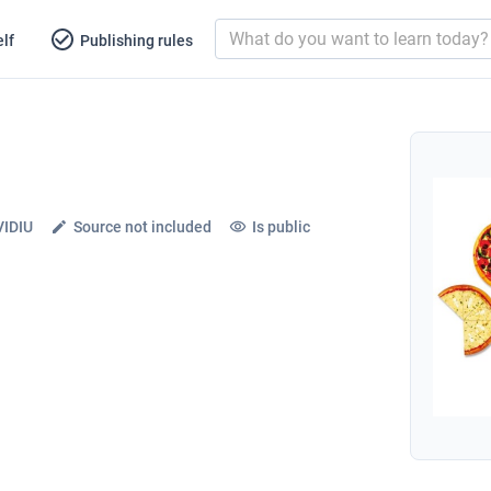
lf
Publishing rules
IDIU
Source not included
Is public