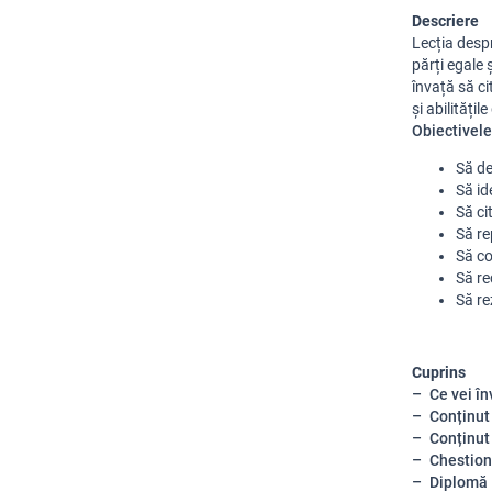
Descriere
Lecția despr
părți egale 
învață să ci
și abilități
Obiectivele 
Să de
Să id
Să ci
Să re
Să co
Să re
Să re
Cuprins
Ce vei în
Conținut
Conținut
Chestion
Diplomă