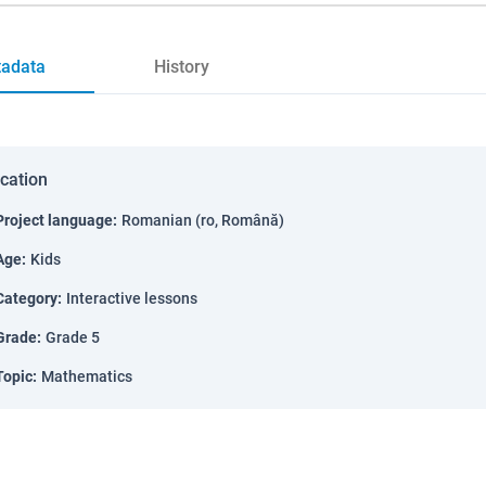
adata
History
ication
Project language
:
Romanian (ro, Română)
Age
:
Kids
Category
:
Interactive lessons
Grade
:
Grade 5
Topic
:
Mathematics