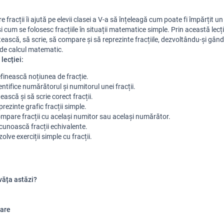
e fracții îi ajută pe elevii clasei a V-a să înțeleagă cum poate fi împărțit un
și cum se folosesc fracțiile în situații matematice simple. Prin această lecție
tească, să scrie, să compare și să reprezinte fracțiile, dezvoltându-și gând
le de calcul matematic.
lecției:
finească noțiunea de fracție.
entifice numărătorul și numitorul unei fracții.
tească și să scrie corect fracții.
prezinte grafic fracții simple.
mpare fracții cu același numitor sau același numărător.
cunoască fracții echivalente.
zolve exerciții simple cu fracții.
văța astăzi?
are