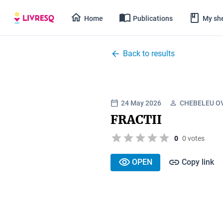
Home
Publications
My she
Back to results
24 May 2026
CHEBELEU OV
FRACTII
0
0 votes
OPEN
Copy link