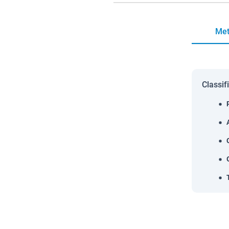
Met
Classif