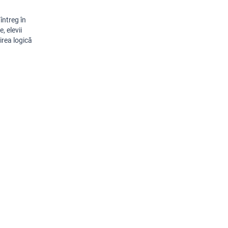
 întreg în
, elevii
irea logică