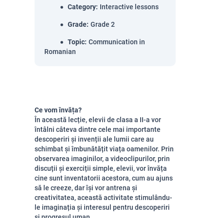
Category
:
Interactive lessons
Grade
:
Grade 2
Topic
:
Communication in
Romanian
Ce vom învăța?
În această lecție, elevii de clasa a II-a vor
întâlni câteva dintre cele mai importante
descoperiri și invenții ale lumii care au
schimbat și îmbunătățit viața oamenilor. Prin
observarea imaginilor, a videoclipurilor, prin
discuții și exerciții simple, elevii, vor învăța
cine sunt inventatorii acestora, cum au ajuns
să le creeze, dar își vor antrena și
creativitatea, această activitate stimulându-
le imaginația și interesul pentru descoperiri
și progresul uman.