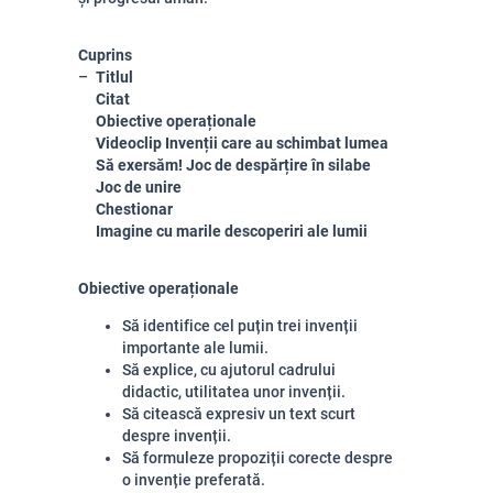
Cuprins
Titlul
Citat
Obiective operaționale
Videoclip Invenții care au schimbat lumea
Să exersăm! Joc de despărțire în silabe
Joc de unire
Chestionar
Imagine cu marile descoperiri ale lumii
Obiective operaționale
Să identifice cel puțin trei invenții
importante ale lumii.
Să explice, cu ajutorul cadrului
didactic, utilitatea unor invenții.
Să citească expresiv un text scurt
despre invenții.
Să formuleze propoziții corecte despre
o invenție preferată.