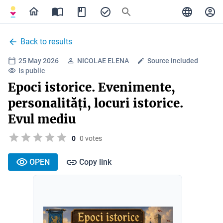
Back to results
25 May 2026
NICOLAE ELENA
Source included
Is public
Epoci istorice. Evenimente,
personalități, locuri istorice.
Evul mediu
0
0 votes
OPEN
Copy link