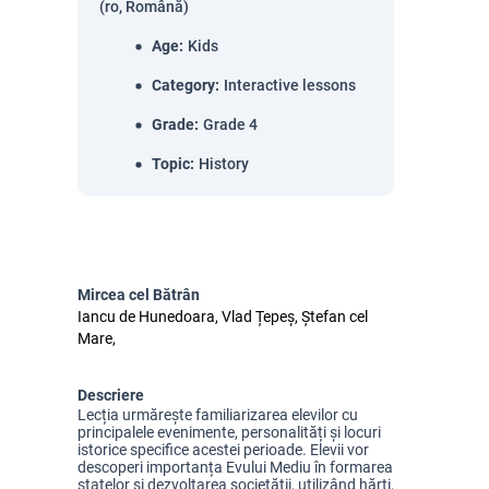
(ro, Română)
Age
:
Kids
Category
:
Interactive lessons
Grade
:
Grade 4
Topic
:
History
Mircea cel Bătrân
Iancu de Hunedoara, Vlad Țepeș, Ștefan cel
Mare,
Descriere
Lecția urmărește familiarizarea elevilor cu
principalele evenimente, personalități și locuri
istorice specifice acestei perioade. Elevii vor
descoperi importanța Evului Mediu în formarea
statelor și dezvoltarea societății, utilizând hărți,