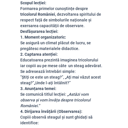
Scopul lecției:
Formarea primelor cunoștințe despre
tricolorul României
, dezvoltarea spiritului de
respect față de simbolurile naționale și
exersarea capacității de observare.
Desfășurarea lecției:
1. Moment organizatoric:
Se asigură un climat plăcut de lucru, se
pregătesc materialele didactice.
2. Captarea atenției:
Educatoarea prezintă imaginea tricolorului
iar copiii au pe mese câte un steag adevărat.
Se adresează întrebări simple:
”Știți ce este un steag?”, „Ați mai văzut acest
steag?”„Unde l-ați întâlnit?”
3. Anunțarea temei:
Se comunică titlul lecției:
„Astăzi vom
observa și vom învăța despre tricolorul
României.”
4. Dirijarea învățării (Observarea):
Copiii observă steagul și sunt ghidați să
identifice: