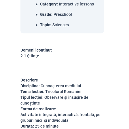
Category
:
Interactive lessons
Grade
:
Preschool
Topic
:
Sciences
Domenii conținut
2.1 Științe
Descriere
Disciplina:
Cunoașterea mediului
Tema lecției:
Tricolorul României
Tipul lecției:
Observare și însușire de
cunoștințe
Forma de realizare:
Activitate integrată, interactivă, frontală, pe
grupuri mici și individuală
Durata:
25 de minute