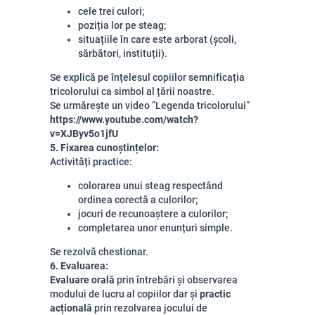
cele trei culori;
poziția lor pe steag;
situațiile în care este arborat (școli,
sărbători, instituții).
Se explică pe înțelesul copiilor semnificația
tricolorului ca simbol al țării noastre.
Se urmărește un video ”Legenda tricolorului”
https://www.youtube.com/watch?
v=XJByv5o1jfU
5. Fixarea cunoștințelor:
Activități practice:
colorarea unui steag respectând
ordinea corectă a culorilor;
jocuri de recunoaștere a culorilor;
completarea unor enunțuri simple.
Se rezolvă chestionar.
6. Evaluarea:
Evaluare orală
prin întrebări și observarea
modului de lucru al copiilor dar și
practic
acțională
prin rezolvarea jocului de