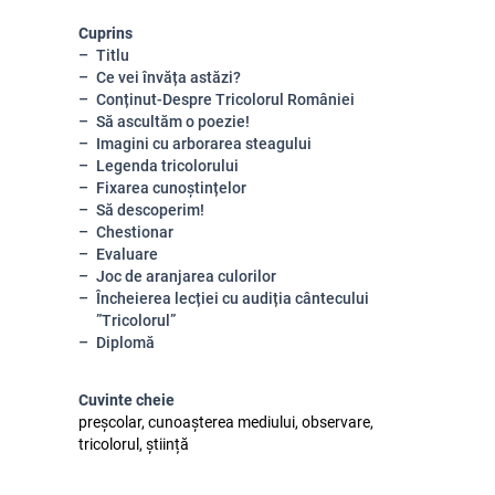
Cuprins
Titlu
Ce vei învăța astăzi?
Conținut-Despre Tricolorul României
Să ascultăm o poezie!
Imagini cu arborarea steagului
Legenda tricolorului
Fixarea cunoștințelor
Să descoperim!
Chestionar
Evaluare
Joc de aranjarea culorilor
Încheierea lecției cu audiția cântecului
”Tricolorul”
Diplomă
Cuvinte cheie
preșcolar, cunoașterea mediului, observare,
tricolorul, știință