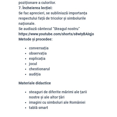
poziționare a culorilor.
7. Încheierea lecției:
Se fac aprecieri, se subliniază importanța
respectului față de tricolor și simbolurile
naționale.
Se audiază cântecul ”Steagul nostru”
https://www.youtube.com/shorts/s8wIyBAIqjo
Metode și procedee:
conversația
observația
explicația
jocul
chestionarul
audiția
Materiale didactice
steaguri de diferite mărimi ale țarii
nostre și ale altor țări
imagini cu simboluri ale României
tablă smart