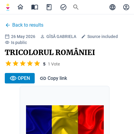
Back to results
26 May 2026
GÎSĂ GABRIELA
Source included
Is public
TRICOLORUL ROMÂNIEI
5
1 Vote
OPEN
Copy link