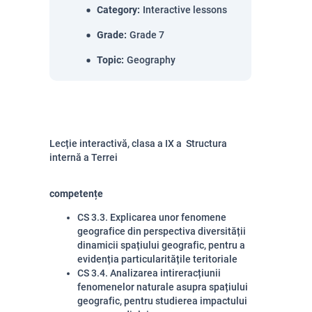
Category
:
Interactive lessons
Grade
:
Grade 7
Topic
:
Geography
Lecție interactivă, clasa a IX a Structura
internă a Terrei
competențe
CS 3.3. Explicarea unor fenomene
geografice din perspectiva diversității
dinamicii spațiului geografic, pentru a
evidenția particularitățile teritoriale
CS 3.4. Analizarea int
i
r
eracțiunii
fenomenelor naturale asupra spațiului
geografic, pentru studier
ea impactului